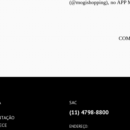
(@mogishopping), no APP Mo
COM
A
SAC
(11) 4798-8800
NTAÇÃO
ECE
ENDEREÇO: