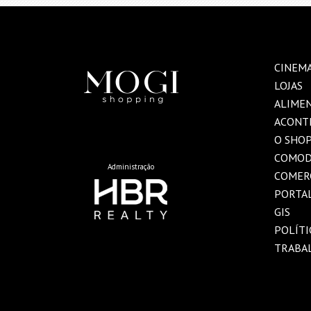
CINEM
LOJAS
ALIME
ACONT
O SHO
COMOD
Administração
COMER
PORTAL
GIS
POLÍTI
TRABA