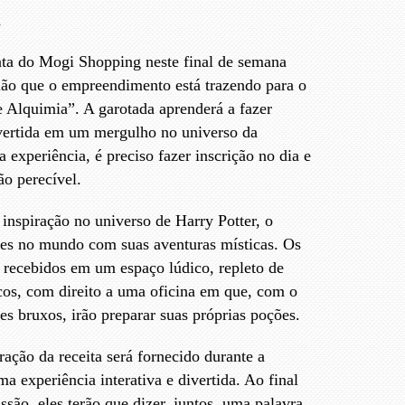
a do Mogi Shopping neste final de semana
gião que o empreendimento está trazendo para o
de Alquimia”. A garotada aprenderá a fazer
vertida em um mergulho no universo da
sa experiência, é preciso fazer inscrição no dia e
ão perecível.
inspiração no universo de Harry Potter, o
ões no mundo com suas aventuras místicas. Os
o recebidos em um espaço lúdico, repleto de
icos, com direito a uma oficina em que, com o
res bruxos, irão preparar suas próprias poções.
ração da receita será fornecido durante a
a experiência interativa e divertida. Ao final
ssão, eles terão que dizer, juntos, uma palavra