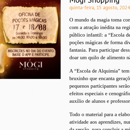
quinta-feira, 15 agosto, 2024
O mundo da magia toma cont
com a atração inédita na re
público infantil: a “Escola 
poções mágicas de forma di
fantasia. Para participar des
doar um quilo de alimento n
A “Escola de Alquimia” tem 
bruxinho que encanta geraç
pequenos participantes serã
efeitos especiais e cenográf
auxílio de alunos e professo
Todo o material para a elabo
atividade aos aprendizes, num
da sessão, para concluir a mi